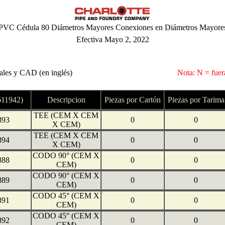
PVC Cédula 80 Diámetros Mayores Conexiones en Diámetros Mayore
Efectiva Mayo 2, 2022
eales y CAD (en inglés)
Nota: N = fuera
11942)
Descripcion
Piezas por Cartón
Piezas por Tarima
TEE (CEM X CEM
893
0
0
X CEM)
TEE (CEM X CEM
894
0
0
X CEM)
CODO 90° (CEM X
888
0
0
CEM)
CODO 90° (CEM X
889
0
0
CEM)
CODO 45° (CEM X
891
0
0
CEM)
CODO 45° (CEM X
892
0
0
CEM)