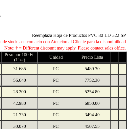
s
Reemplaza Hoja de Productos PVC 80-LD-322-SP
 de stock - en contacto con Atención al Cliente para la disponibilidad
Note: † = Different discount may apply. Please contact sales office.
Peso por 100 Ft.
Unidad
Precio Lista
(Lbs.)
31.685
PC
5489.30
56.640
PC
7752.30
28.200
PC
5254.80
42.980
PC
6850.00
21.730
PC
3494.40
30.070
PC
4507.55