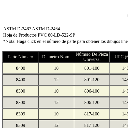
ASTM D-2467 ASTM D-2464
Hoja de Productos PVC 80-LD-522-SP
*Nota: Haga click en el número de parte para obtener los dibujos lin
Número De Pieza
Parte Número
Diametro Nom.
UPC (6
Universal
8400
10
801-100
14
8400
12
801-120
14
8300
10
806-100
14
8300
12
806-120
14
8309
10
817-100
14
8309
12
817-120
14