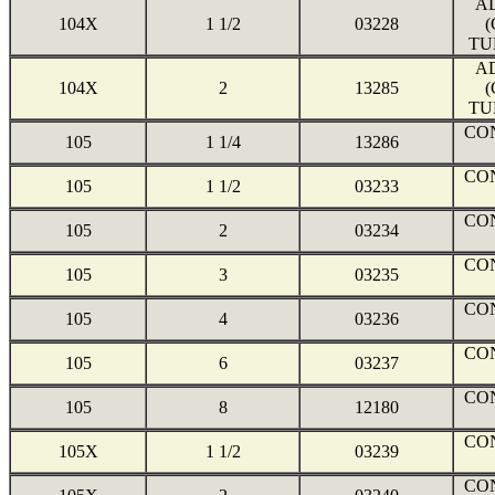
A
104X
1 1/2
03228
TU
A
104X
2
13285
TU
CO
105
1 1/4
13286
CO
105
1 1/2
03233
CO
105
2
03234
CO
105
3
03235
CO
105
4
03236
CO
105
6
03237
CO
105
8
12180
CO
105X
1 1/2
03239
CO