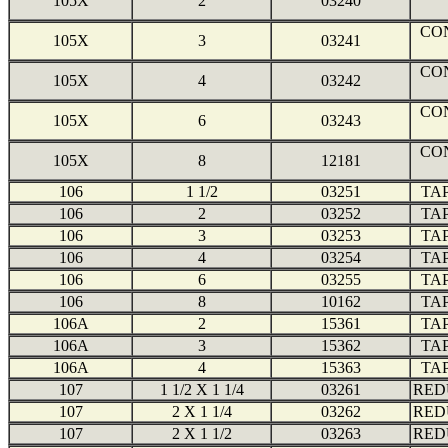
105X
2
03240
CO
105X
3
03241
CO
105X
4
03242
CO
105X
6
03243
CO
105X
8
12181
106
1 1/2
03251
TA
106
2
03252
TA
106
3
03253
TA
106
4
03254
TA
106
6
03255
TA
106
8
10162
TA
106A
2
15361
TA
106A
3
15362
TA
106A
4
15363
TA
107
1 1/2 X 1 1/4
03261
RED
107
2 X 1 1/4
03262
RED
107
2 X 1 1/2
03263
RED