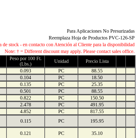
Para Aplicaciones No Presurizadas
Reemplaza Hoja de Productos PVC-126-SP
 de stock - en contacto con Atención al Cliente para la disponibilidad
Note: † = Different discount may apply. Please contact sales office.
Peso por 100 Ft.
Unidad
Precio Lista
(Lbs.)
0.093
PC
88.55
0.104
PC
18.50
0.135
PC
25.35
0.501
PC
88.55
0.822
PC
150.50
2.478
PC
491.95
4.852
PC
817.55
0.115
PC
195.95
0.121
PC
35.10