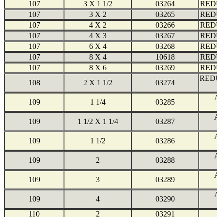
107
3 X 1 1/2
03264
RED
107
3 X 2
03265
RED
107
4 X 2
03266
RED
107
4 X 3
03267
RED
107
6 X 4
03268
RED
107
8 X 4
10618
RED
107
8 X 6
03269
RED
RED
108
2 X 1 1/2
03274
109
1 1/4
03285
109
1 1/2 X 1 1/4
03287
109
1 1/2
03286
109
2
03288
109
3
03289
109
4
03290
110
2
03291