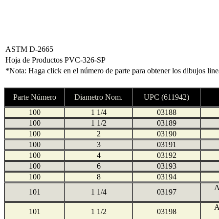
ASTM D-2665
Hoja de Productos PVC-326-SP
*Nota: Haga click en el número de parte para obtener los dibujos lin
Parte Número
Diametro Nom.
UPC (611942)
100
1 1/4
03188
100
1 1/2
03189
100
2
03190
100
3
03191
100
4
03192
100
6
03193
100
8
03194
A
101
1 1/4
03197
A
101
1 1/2
03198