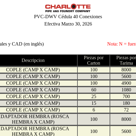
PVC-DWV Cédula 40 Conexiones
Efectiva Marzo 30, 2026
eales y CAD (en inglés)
Nota: N = fuera
Piezas por
Piezas por
Descripcion
Carton
Tarima
COPLE (CAMP X CAMP)
100
8000
COPLE (CAMP X CAMP)
100
5600
COPLE (CAMP X CAMP)
100
4900
COPLE (CAMP X CAMP)
60
1080
COPLE (CAMP X CAMP)
25
700
COPLE (CAMP X CAMP)
15
180
COPLE (CAMP X CAMP)
6
72
DAPTADOR HEMBRA (ROSCA
100
8000
HEMBRA X CAMP)
DAPTADOR HEMBRA (ROSCA
100
5600
HEMBRA X CAMP)