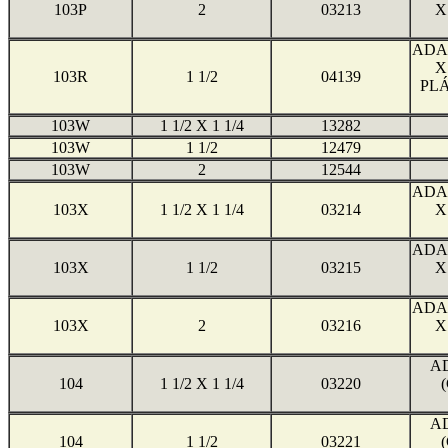
103P
2
03213
X
ADA
X
103R
1 1/2
04139
PLÁ
103W
1 1/2 X 1 1/4
13282
103W
1 1/2
12479
103W
2
12544
ADA
103X
1 1/2 X 1 1/4
03214
X
ADA
103X
1 1/2
03215
X
ADA
103X
2
03216
X
A
104
1 1/2 X 1 1/4
03220
A
104
1 1/2
03221