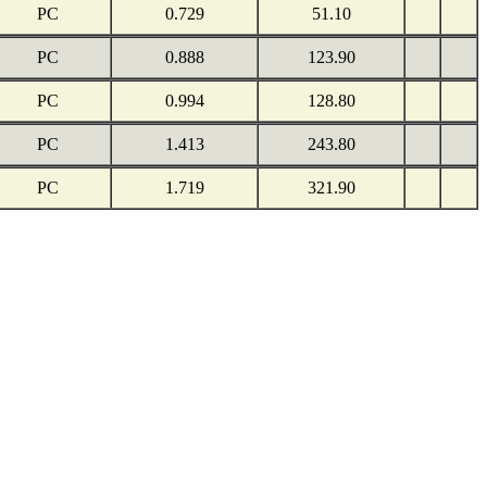
PC
0.729
51.10
PC
0.888
123.90
PC
0.994
128.80
PC
1.413
243.80
PC
1.719
321.90