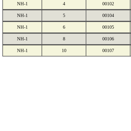
NH-1
4
00102
NH-1
5
00104
NH-1
6
00105
NH-1
8
00106
NH-1
10
00107