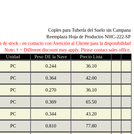
Coples para Tubería del Suelo sin Campana
Reemplaza Hoja de Productos NHC-222-SP
 de stock - en contacto con Atención al Cliente para la disponibilidad
Note: † = Different discount may apply. Please contact sales office.
Unidad
Peso DE la Nave
Precio Lista
PC
0.244
36.10
PC
0.364
42.00
PC
0.270
36.10
PC
0.369
65.50
PC
0.344
43.20
PC
0.810
77.80