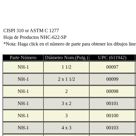
CISPI 310 or ASTM C 1277
Hoja de Productos NHC-622-SP
*Nota: Haga click en el número de parte para obtener los dibujos lin
Parte Número
Diámetro Nom.(Pulg.)
UPC (611942)
NH-1
1 1/2
00097
NH-1
2 x 1 1/2
00099
NH-1
2
00098
NH-1
3 x 2
00101
NH-1
3
00100
NH-1
4 x 3
00103