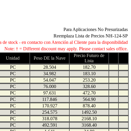
Para Aplicaciones No Presurizadas
Reemplaza Lista de Precios NH-124-SP
 de stock - en contacto con Atención al Cliente para la disponibilidad
Note: † = Different discount may apply. Please contact sales office.
Precio Futuro de
Unidad
Peso DE la Nave
Lista
PC
28.504
182.70
PC
34.982
183.10
PC
54.047
253.20
PC
76.000
328.60
PC
97.631
472.70
PC
117.846
564.90
PC
170.927
878.40
PC
254.575
1492.50
PC
318.078
2168.10
PC
492.591
3168.40