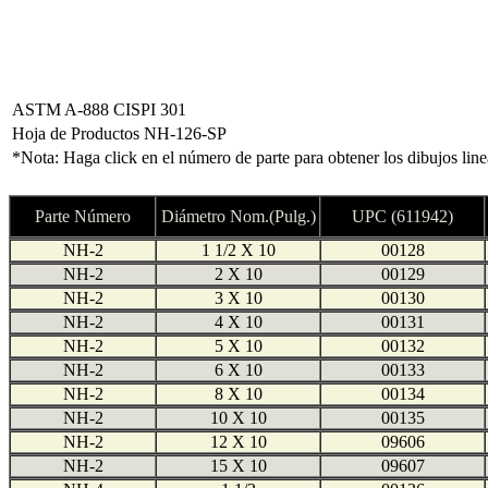
ASTM A-888 CISPI 301
Hoja de Productos NH-126-SP
*Nota: Haga click en el número de parte para obtener los dibujos lin
Parte Número
Diámetro Nom.(Pulg.)
UPC (611942)
NH-2
1 1/2 X 10
00128
NH-2
2 X 10
00129
NH-2
3 X 10
00130
NH-2
4 X 10
00131
NH-2
5 X 10
00132
NH-2
6 X 10
00133
NH-2
8 X 10
00134
NH-2
10 X 10
00135
NH-2
12 X 10
09606
NH-2
15 X 10
09607